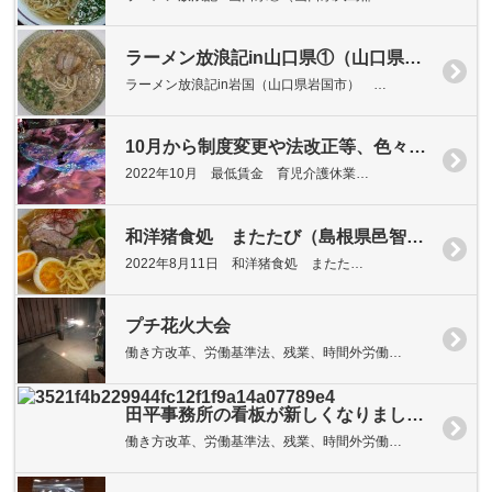
ラーメン放浪記in山口県①（山口県岩国市）
ラーメン放浪記in岩国（山口県岩国市） …
10月から制度変更や法改正等、色々あります！
2022年10月 最低賃金 育児介護休業…
和洋猪食処 またたび（島根県邑智郡美郷町粕淵）
2022年8月11日 和洋猪食処 またた…
プチ花火大会
働き方改革、労働基準法、残業、時間外労働…
田平事務所の看板が新しくなりました！
働き方改革、労働基準法、残業、時間外労働…