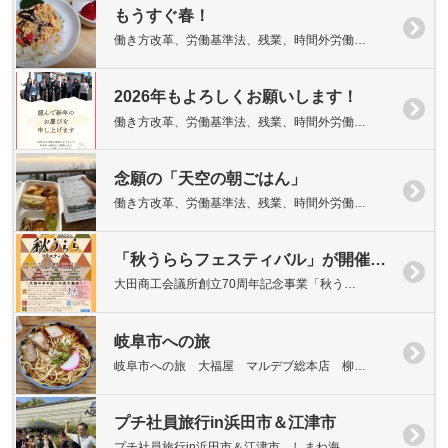
もうすぐ春！
働き方改革、労働基準法、残業、時間外労働…
2026年もよろしくお願いします！
働き方改革、労働基準法、残業、時間外労働…
念願の「天空の朝ごはん」
働き方改革、労働基準法、残業、時間外労働…
「秋うららフェスティバル」が開催されます！
大田商工会議所創立70周年記念事業「秋う…
岐阜市への旅
岐阜市への旅 大福屋 マルデブ総本店 柳…
プチ社員旅行in浜田市＆江津市
プチ社員旅行in浜田市＆江津市 しまね海…