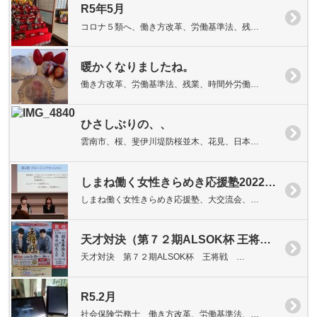
R5年5月
コロナ５類へ、働き方改革、労働基準法、残…
暖かくなりましたね。
働き方改革、労働基準法、残業、時間外労働…
ひさしぶりの、、
雲南市、桜、斐伊川堤防桜並木、花見、日本…
しまね働く女性きらめき応援塾2022 大交流会
しまね働く女性きらめき応援塾、大交流会、…
天才対決（第７２期ALSOK杯 王将戦 七番勝負 第５局）
天才対決 第７２期ALSOK杯 王将戦 …
R5.2月
社会保険労務士 働き方改革、労働基準法、…