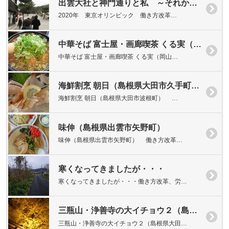
出雲大社と神門通りと私 ～それから焼肉～
2020年 東京オリンピック 働き方改革…
中華そば 富士屋・画廊喫茶 くる実（岡山県岡山市北区奉還町）
中華そば 富士屋・画廊喫茶 くる実（岡山…
海鮮割烹 朝日（島根県大田市久手町波根西）
海鮮割烹 朝日（島根県大田市波根町） …
味伸（島根県出雲市矢野町）
味伸（島根県出雲市矢野町） 働き方改革…
寒くなってきましたが・・・
寒くなってきましたが・・・働き方改革、労…
三瓶山・浄善寺の大イチョウ２（島根県大田市三瓶町池田）
三瓶山・浄善寺の大イチョウ２（島根県大田…