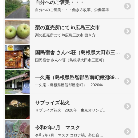
自分へのご褒美・・・
自分へのご褒美・・・働き方改革、労働基準…
梨の直売所にて in広島三次市
梨の直売所にて in広島三次市 働き方…
国民宿舎 さんべ荘（島根県大田市三瓶町）
国民宿舎 さんべ荘（島根県大田市三瓶町）…
一久庵（島根県邑智郡邑南町鱒淵895-2）
一久庵（島根県邑智郡邑南町） 2020年…
サプライズ花火
サプライズ花火 2020年 東京オリンピ…
令和2年7月 マスク
令和2年7月 マスク コロナ禍、外出自…