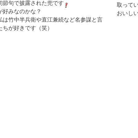
初節句で披露された兜です
取って
が好みなのかな？
おいし
私は竹中半兵衛や直江兼続など名参謀と言
たちが好きです（笑）