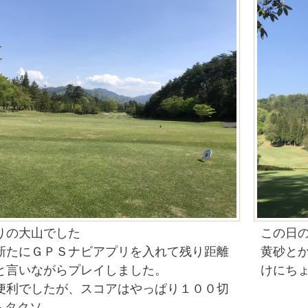
りの大山でした
この日
新たにＧＰＳナビアプリを入れて残り距離
黄砂と
と言いながらプレイしました。
けにち
便利でしたが、スコアはやっぱり１００切