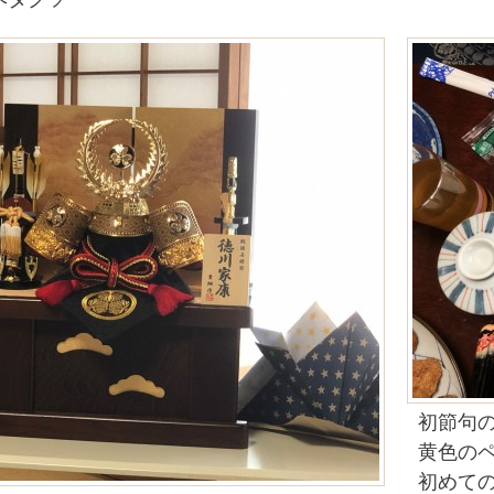
ヘタクソ
初節句
黄色の
初めて