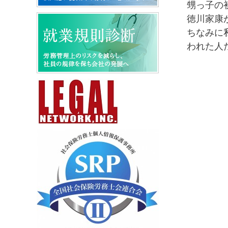
甥っ子の
徳川家康
ちなみに
われた人