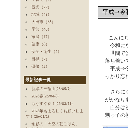
観光（29）
平成→令
地域（43）
大田市（58）
季節（48）
家庭（17）
こんに
健康（8）
令和にな
安全・衛生（2）
世間では
目標（2）
落ち着い
研修（2）
平成→令
っかり忘
最新記事一覧
新緑の三瓶山(26/05/9)
さらにＧ
2026春(26/04/8)
がかなり
もうすぐ春！(26/03/19)
自分は初
2026年もよろしくお願いしま
甥っ子の
す！(26/01/1)
念願の「天空の朝ごはん」