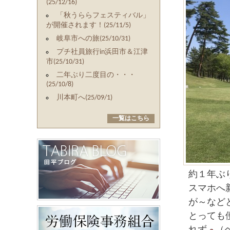
(25/12/16)
「秋うららフェスティバル」
が開催されます！(25/11/5)
岐阜市への旅(25/10/31)
プチ社員旅行in浜田市＆江津
市(25/10/31)
二年ぶり二度目の・・・
(25/10/8)
川本町へ(25/09/1)
一覧はこちら
約１年ぶ
スマホへ
が～など
とっても