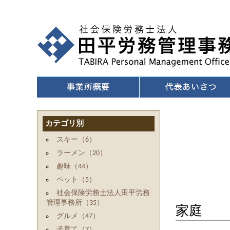
平成→令和の１０連休
｜
社会保険労務士法人 田平労
カテゴリ別
スキー（6）
TA
ラーメン（20）
趣味（44）
ペット（5）
社会保険労務士法人田平労務
管理事務所（35）
家庭
グルメ（47）
子育て（7）